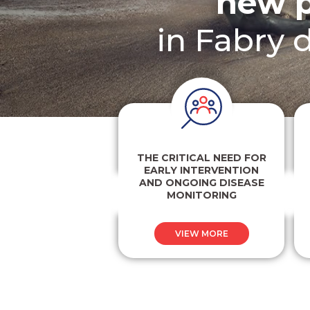
new p
in Fabry 
THE CRITICAL NEED FOR
EARLY INTERVENTION
AND ONGOING DISEASE
MONITORING
VIEW MORE