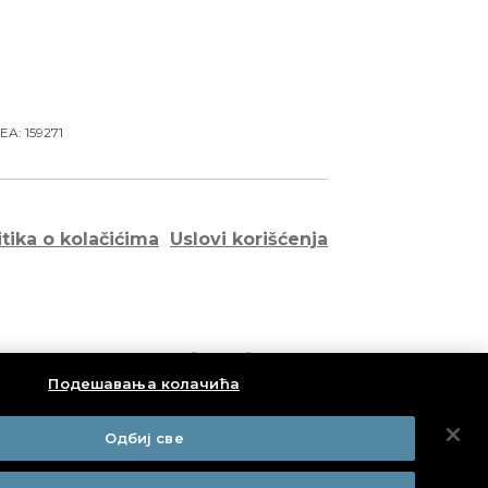
EA: 159271
itika o kolačićima
Uslovi korišćenja
opuni i podnese relevantni izveštaj o slučaju
ki pacijent može direktno prijaviti sve takve
Подешавања колачића
Одбиј све
tvenom organu u skladu sa zahtevima regulative iz
u e-mail adresu:
vigilancams@alims.gov.rs